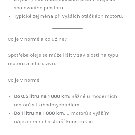
spalovacího prostoru.
Typické zejména při vyšších otáčkách motoru.
Co je v normě a co už ne?
Spotřeba oleje se může lišit v závislosti na typu
motoru a jeho stavu.
Co je v normě:
Do 0,5 litru na 1 000 km
: Běžné u moderních
motorů s turbodmychadlem.
Do 1 litru na 1 000 km
: U motorů s vyšším
nájezdem nebo starší konstrukce.