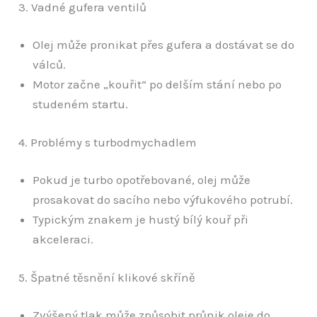
3. Vadné gufera ventilů
Olej může pronikat přes gufera a dostávat se do
válců.
Motor začne „kouřit“ po delším stání nebo po
studeném startu.
4. Problémy s turbodmychadlem
Pokud je turbo opotřebované, olej může
prosakovat do sacího nebo výfukového potrubí.
Typickým znakem je hustý bílý kouř při
akceleraci.
5. Špatné těsnění klikové skříně
Zvýšený tlak může způsobit průnik oleje do