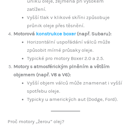
úniku oleje, zejména při vysokém
zatížení.
Vyšší tlak v klikové skříni způsobuje
průnik oleje přes těsnění.
Motorová
konstrukce boxer
(např. Subaru):
Horizontální uspořádání válců může
způsobit mírné průsaky oleje.
Typické pro motory Boxer 2.0 a 2.5.
Motory s atmosférickým plněním a větším
objemem (např. V8 a V6):
Vyšší objem válců může znamenat i vyšší
spotřebu oleje.
Typicky u amerických aut (Dodge, Ford).
Proč motory „žerou“ olej?