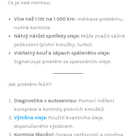
Co je nad normou:
Více než 1 litr na 1 000 km
: Indikace problému,
nutná kontrola.
Náhlý nárůst spotřeby oleje:
Může značit vážné
poškození (pístní kroužky, turbo).
Viditelný kouř a zápach spáleného oleje:
Signalizuje problém se spalováním oleje.
Jak problém řešit?
Diagnostika v autoservisu:
Pomocí měření
komprese a kontroly pístních kroužků.
Výměna oleje
:
Použití kvalitního oleje
doporučeného výrobcem.
Kontrola těsnění:
Oprava netěsností a výměna