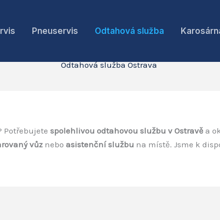
rvis
Pneuservis
Odtahová služba
Karosárn
Odtahová služba Ostrava
? Potřebujete
spolehlivou odtahovou službu v Ostravě
a o
rovaný vůz
nebo
asistenční službu
na místě. Jsme k disp