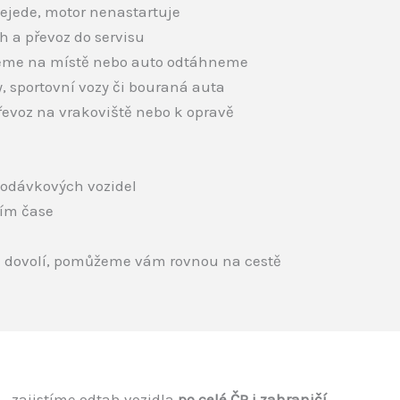
ejede, motor nenastartuje
h a převoz do servisu
me na místě nebo auto odtáhneme
y, sportovní vozy či bouraná auta
řevoz na vrakoviště nebo k opravě
dodávkových vozidel
ším čase
e dovolí, pomůžeme vám rovnou na cestě
 – zajistíme odtah vozidla
po celé ČR i zahraničí
.