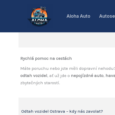
Přeskočit
na
Aloha Auto
Autose
obsah
Rychlá pomoc na cestách
Máte poruchu nebo jste měli dopravní nehodu
odtah vozidel
, ať už jde o
nepojízdné auto
,
hava
zbytečných starostí.
Odtah vozidel Ostrava – kdy nás zavolat?