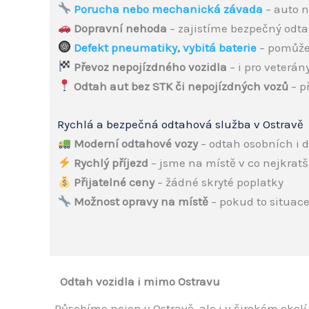
Porucha nebo mechanická závada
– auto n
Dopravní nehoda
– zajistíme bezpečný odta
Defekt pneumatiky
,
vybitá baterie
– pomůže
Převoz nepojízdného vozidla
– i pro veterán
Odtah aut bez STK či nepojízdných vozů
– p
Rychlá a bezpečná odtahová služba v Ostravě
Moderní odtahové vozy
– odtah osobních i 
Rychlý příjezd
– jsme na místě v co nejkrat
Přijatelné ceny
– žádné skryté poplatky
Možnost opravy na místě
– pokud to situac
Odtah vozidla i mimo Ostravu
Působíme nejen v Ostravě, ale i v širokém okolí