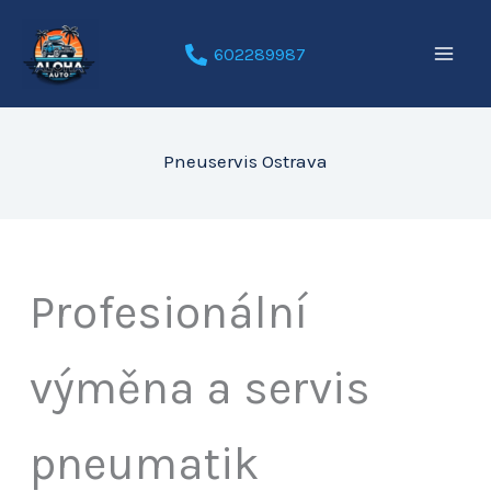
Přeskočit
na
602289987
obsah
Pneuservis Ostrava
Profesionální
výměna a servis
pneumatik