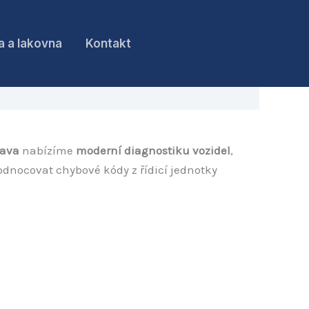
a a lakovna
Kontakt
rava
nabízíme
moderní diagnostiku vozidel
,
odnocovat chybové kódy z řídicí jednotky