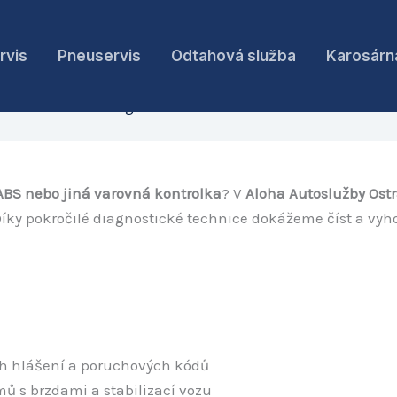
rvis
Pneuservis
Odtahová služba
Karosárn
Diagnostika vozidla Ostrava
ABS nebo jiná varovná kontrolka
? V
Aloha Autoslužby Ost
Díky pokročilé diagnostické technice dokážeme číst a vyh
h hlášení a poruchových kódů
ů s brzdami a stabilizací vozu