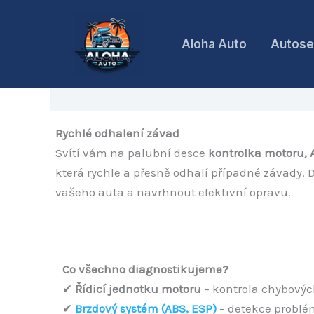
Přeskočit
na
Aloha Auto
Autose
obsah
Rychlé odhalení závad
Svítí vám na palubní desce
kontrolka motoru, 
která rychle a přesně odhalí případné závady. 
vašeho auta a navrhnout efektivní opravu.
Co všechno diagnostikujeme?
✔
Řídicí jednotku motoru
– kontrola chybovýc
✔
Brzdový systém (ABS, ESP)
– detekce problém