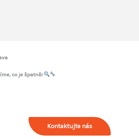
rava
tíme, co je špatně!
Kontaktujte nás