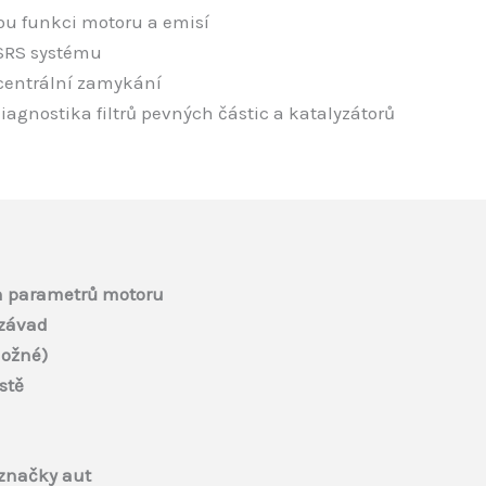
ou funkci motoru a emisí
 SRS systému
 centrální zamykání
iagnostika filtrů pevných částic a katalyzátorů
h parametrů motoru
 závad
možné)
stě
 značky aut