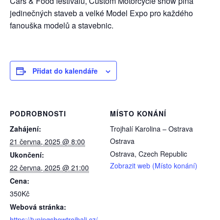
Cars & Food festivalu, Custom Motorcycle show plná
jedinečných staveb a velké Model Expo pro každého
fanouška modelů a stavebnic.
Přidat do kalendáře
PODROBNOSTI
MÍSTO KONÁNÍ
Zahájení:
Trojhalí Karolina – Ostrava
Ostrava
21 června, 2025 @ 8:00
Ostrava
,
Czech Republic
Ukončení:
Zobrazit web (Místo konání)
22 června, 2025 @ 21:00
Cena:
350Kč
Webová stránka:
https://tuningshowtrojhali.cz/