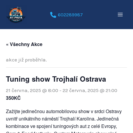
Přeskočit
na
602289987
obsah
« Všechny Akce
akce již proběhla.
Tuning show Trojhalí Ostrava
21 června, 2025 @ 8:00
-
22 června, 2025 @ 21:00
350KČ
Zažijte jedinečnou automobilovou show v srdci Ostravy
uvnitř unikátního náměstí Trojhalí Karolina. Jedinečná
kombinace ve spojení tuningových aut z celé Evropy,