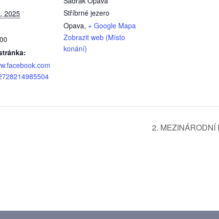
Sádrák Opava
Stříbrné jezero
, 2025
Opava
,
+ Google Mapa
Zobrazit web (Místo
:00
konání)
tránka:
ww.facebook.com
42728214985504
2. MEZINÁRODNÍ