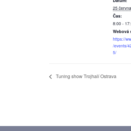
Datum:
25 června
Čas:
8:00 - 17
Webová s
https://w
/events/
5/
Tuning show Trojhalí Ostrava