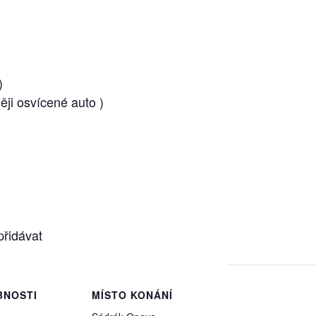
)
ěji osvícené auto )
přidávat
BNOSTI
MÍSTO KONÁNÍ