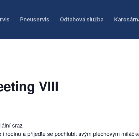
rvis
Pneuservis
Odtahová služba
Karosárn
eting VIII
ální sraz
 rodinu a přijeďte se pochlubit svým plechovým miláčkem