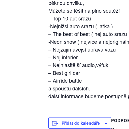
pěknou chvilku,
Můžete se těšit na plno soutěží
– Top 10 aut srazu
-Nejnižsi auto srazu ( laťka )
– The best of best ( nej auto srazu 
-Neon show ( nejvíce a nejorigináln
– Nejzajimavější úprava vozu
– Nej interier
– Nejhlasitější audio,výfuk
– Best girl car
– Airride battle
a spoustu dalších.
další informace budeme postupně 
PODRO
Přidat do kalendáře