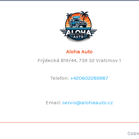
Aloha Auto
Frýdecká 819/44, 739 32 Vratimov 1
Telefon:
+420602289987
Email:
servis@alohaauto.cz
Copy