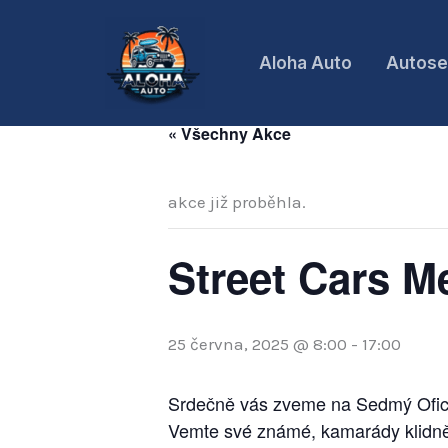
Přeskočit
na
Aloha Auto
Autose
obsah
« Všechny Akce
akce již proběhla.
Street Cars Me
25 června, 2025 @ 8:00
-
17:00
Srdečně vás zveme na Sedmý Ofici
Vemte své známé, kamarády klidně i