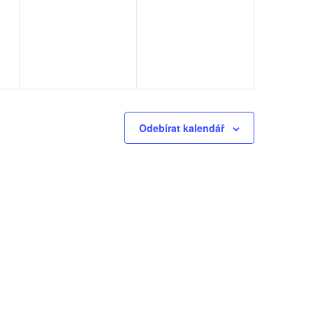
(0),
(0),
Odebírat kalendář