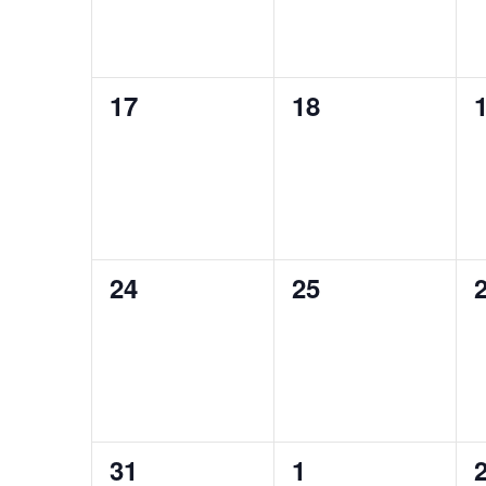
akce
akce
17
18
(0),
(0),
(
akce
akce
24
25
(0),
(0),
(
akce
akce
31
1