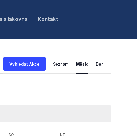
a a lakovna
Kontakt
SOBOTA
NEDĚLE
Navigace
Vyhledat Akce
Seznam
Měsíc
Den
pro
zobrazení
Akce
SO
NE