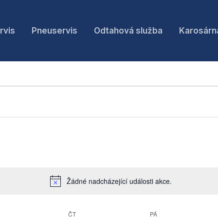
rvis
Pneuservis
Odtahová služba
Karosárn
TŘEDA
ČTVRTEK
PÁTEK
Žádné nadcházející události akce.
Notice
ČT
PÁ