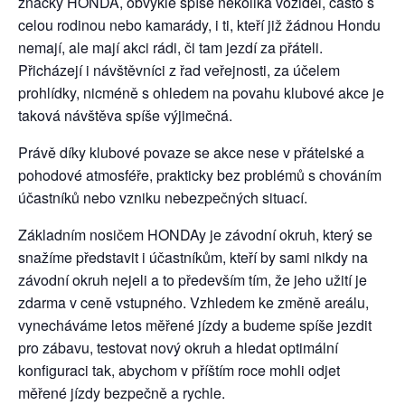
značky HONDA, obvykle spíše několika vozidel, často s
celou rodinou nebo kamarády, i ti, kteří již žádnou Hondu
nemají, ale mají akci rádi, či tam jezdí za přáteli.
Přicházejí i návštěvníci z řad veřejnosti, za účelem
prohlídky, nicméně s ohledem na povahu klubové akce je
taková návštěva spíše výjimečná.
Právě díky klubové povaze se akce nese v přátelské a
pohodové atmosféře, prakticky bez problémů s chováním
účastníků nebo vzniku nebezpečných situací.
Základním nosičem HONDAy je závodní okruh, který se
snažíme představit i účastníkům, kteří by sami nikdy na
závodní okruh nejeli a to především tím, že jeho užití je
zdarma v ceně vstupného. Vzhledem ke změně areálu,
vynecháváme letos měřené jízdy a budeme spíše jezdit
pro zábavu, testovat nový okruh a hledat optimální
konfiguraci tak, abychom v příštím roce mohli odjet
měřené jízdy bezpečně a rychle.