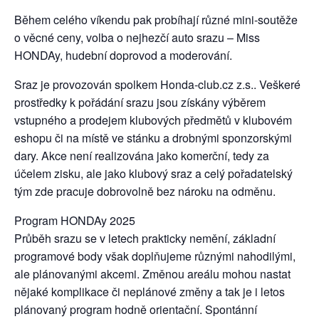
Během celého víkendu pak probíhají různé mini-soutěže
o věcné ceny, volba o nejhezčí auto srazu – Miss
HONDAy, hudební doprovod a moderování.
Sraz je provozován spolkem Honda-club.cz z.s.. Veškeré
prostředky k pořádání srazu jsou získány výběrem
vstupného a prodejem klubových předmětů v klubovém
eshopu či na místě ve stánku a drobnými sponzorskými
dary. Akce není realizována jako komerční, tedy za
účelem zisku, ale jako klubový sraz a celý pořadatelský
tým zde pracuje dobrovolně bez nároku na odměnu.
Program HONDAy 2025
Průběh srazu se v letech prakticky nemění, základní
programové body však doplňujeme různými nahodilými,
ale plánovanými akcemi. Změnou areálu mohou nastat
nějaké komplikace či neplánové změny a tak je i letos
plánovaný program hodně orientační. Spontánní