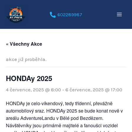
Přeskočit
na
602289987
obsah
« Všechny Akce
akce již proběhla.
HONDAy 2025
4 července, 2025 @ 8:00
-
6 července, 2025 @ 17:00
HONDAy je celo-víkendový, tedy třídenní, převážně
automobilový sraz. HONDAy 2025 se bude konat nově v
areálu AdventureLandu v Bělé pod Bezdězem.
Návštěvníky jsou primárně majitelé a fanoušci vozidel